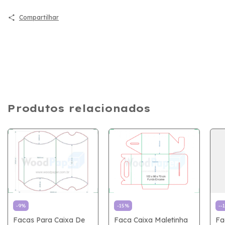
Compartilhar
Produtos relacionados
-
9
%
-
15
%
-
-
Facas Para Caixa De
Faca Caixa Maletinha
Fa