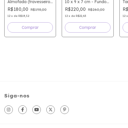
Almofada (travesseiro)
10 x 9 x 7 cm - Fundo
Ta
11 X 10,6 X 4,2
de Encaixe (MEIA
Cm
R$180,00
R$220,00
R$
R$198,00
R$260,00
FACA)- (A4)
12
x
de
R$18,52
12
x
de
R$22,63
12
Siga-nos