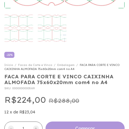
-
22
%
Início
/
Facas de Corte e Vinco
/
Embalagem
/
FACA PARA CORTE E VINCO
CAIXINHA ALMOFADA 75x60x20mm com4 no A4
FACA PARA CORTE E VINCO CAIXINHA
ALMOFADA 75x60x20mm com4 no A4
SKU:
0000000000569
R$224,00
R$288,00
12
x
de
R$23,04