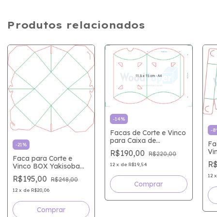
Produtos relacionados
-
14
%
-
8
Facas de Corte e Vinco
para Caixa de
Fa
-
21
%
Almofada 11,5 x 15 x
Vi
R$190,00
R$220,00
4,5 - A4
Faca para Corte e
Fa
R$
12
x
de
R$19,54
Vinco BOX Yakisoba
9,
7,3x7,3x9 Cm
12
R$195,00
R$248,00
12
x
de
R$20,06