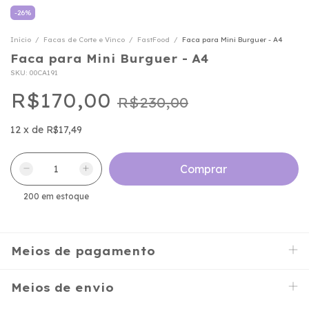
-
26
%
Início
/
Facas de Corte e Vinco
/
FastFood
/
Faca para Mini Burguer - A4
Faca para Mini Burguer - A4
SKU:
00CA191
R$170,00
R$230,00
12
x
de
R$17,49
200
em estoque
Meios de pagamento
Meios de envio