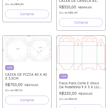
CAIXA DE CANECA A3
11X9X10CM - 336D7A8
12
x
de
R$30,86
R$310,00
R$380,00
12
x
de
R$31,89
-
14
%
CAIXA DE PIZZA 40 X 40
-
15
%
X 3,5CM
Faca Para Corte E Vinco
R$750,00
R$870,00
De Maletinha 9 X 5 X 11cm
12
x
de
R$77,15
- 4C9E2CA
R$220,00
R$260,00
12
x
de
R$22,63