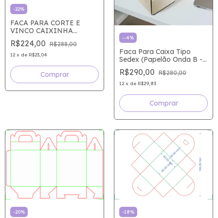
-
22
%
FACA PARA CORTE E
VINCO CAIXINHA
ALMOFADA 75x60x20mm
-
-4
%
R$224,00
R$288,00
com4 no A4
Faca Para Caixa Tipo
12
x
de
R$23,04
Sedex (Papelão Onda B -
3mm) 9 X 9 X 5 Cm
R$290,00
R$280,00
12
x
de
R$29,83
-
20
%
-
18
%