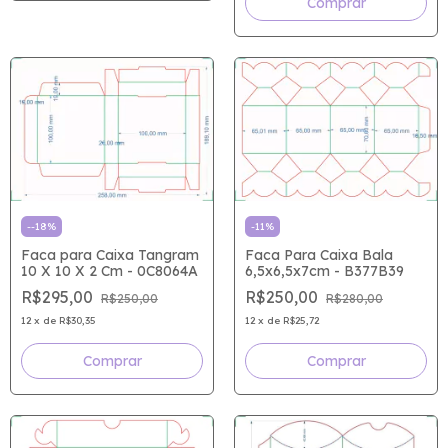
-
11
%
-
-18
%
Faca Para Caixa Bala
Faca para Caixa Tangram
6,5x6,5x7cm - B377B39
10 X 10 X 2 Cm - 0C8064A
R$250,00
R$295,00
R$280,00
R$250,00
12
x
de
R$25,72
12
x
de
R$30,35