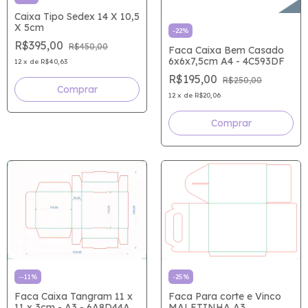
Caixa Tipo Sedex 14 X 10,5
X 5cm
-
22
%
R$395,00
R$450,00
Faca Caixa Bem Casado
6x6x7,5cm A4 - 4C593DF
12
x
de
R$40,63
R$195,00
R$250,00
12
x
de
R$20,06
-
25
%
-
-11
%
Faca Para corte e Vinco
Faca Caixa Tangram 11 x
MALETINHA A3
11 x 3cm - A3 - 6A8D44A