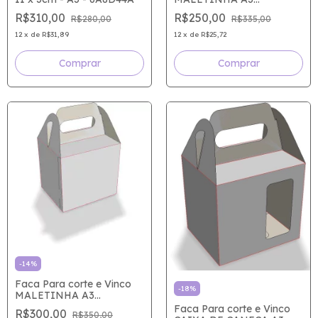
146X120X175MM
R$250,00
R$310,00
R$335,00
R$280,00
-336D7A0
12
x
de
R$25,72
12
x
de
R$31,89
-
14
%
Faca Para corte e Vinco
-
18
%
MALETINHA A3
11X9X10CM - 336D7A9
Faca Para corte e Vinco
R$300,00
R$350,00