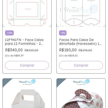
-
19
%
-
9
%
12F941FN - Faca Caixa
Facas Para Caixa De
para 12 Forminhas - 2
Almofada (travesseiro) 11
Facas Tampa e Fundo
X 10,6 X 4,2
R$340,00
R$180,00
R$420,00
R$198,00
12
x
de
R$34,97
12
x
de
R$18,52