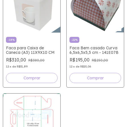
-
18
%
-
22
%
Faca para Caixa de
Faca Bem casado Curva
Caneca (A3) 11X9X10 CM
6,5x6,5x5,5 cm - 141E07B
R$310,00
R$195,00
R$380,00
R$250,00
12
x
de
R$31,89
12
x
de
R$20,06