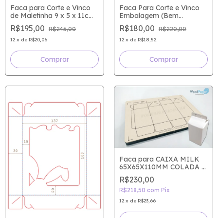
Faca para Corte e Vinco
Faca Para Corte e Vinco
de Maletinha 9 x 5 x 11cm
Embalagem (Bem
- 4C9E2CA
Casado) 6 x 6 x 4 cm
R$195,00
R$180,00
R$245,00
R$220,00
12
x
de
R$20,06
12
x
de
R$18,52
Faca para CAIXA MILK
65X65X110MM COLADA -
CF299CC
R$230,00
R$218,50
com
Pix
12
x
de
R$23,66