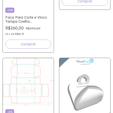
-
10
%
Faca Para Corte e Vinco
Tampa Coelho
168x137x30mm
R$260,00
R$290,00
12
x
de
R$26,75
-
12
%