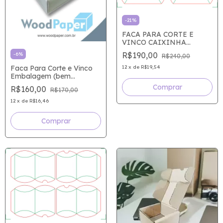
-
21
%
FACA PARA CORTE E
VINCO CAIXINHA
ALMOFADA
R$190,00
-
6
%
R$240,00
110x90x30mm com2 no
A4
12
x
de
R$19,54
Faca Para Corte e Vinco
Embalagem (bem
Casado) 5,5 x 5,5 x 6.5 cm
R$160,00
R$170,00
12
x
de
R$16,46