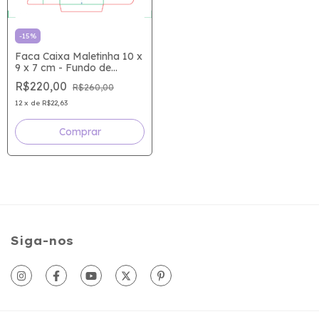
-
15
%
Faca Caixa Maletinha 10 x
9 x 7 cm - Fundo de
Encaixe (MEIA FACA)-
R$220,00
R$260,00
(A4)
12
x
de
R$22,63
Siga-nos