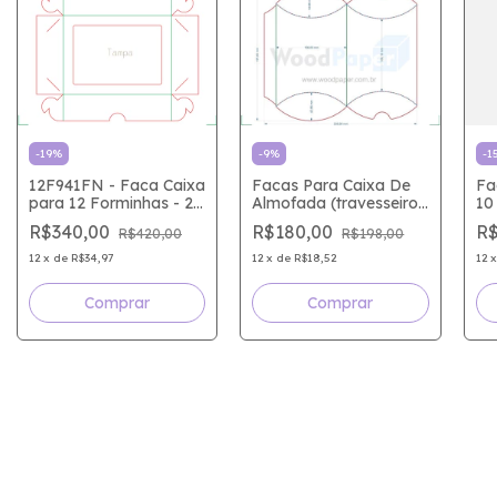
-
19
%
-
9
%
-
1
12F941FN - Faca Caixa
Facas Para Caixa De
Fa
para 12 Forminhas - 2
Almofada (travesseiro)
10
Facas Tampa e Fundo
11 X 10,6 X 4,2
de
R$340,00
R$180,00
R$
R$420,00
R$198,00
FA
12
x
de
R$34,97
12
x
de
R$18,52
12