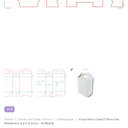
-
15
%
Início
/
Facas de Corte e Vinco
/
Embalagem
/
Faca Para Corte E Vinco De
Maletinha 9 X 5 X 11cm - 4C9E2CA