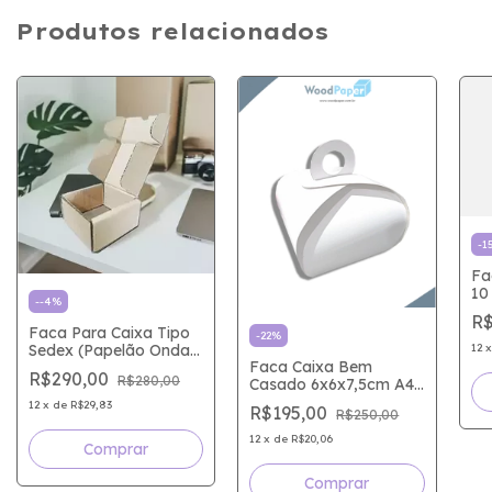
Produtos relacionados
-
1
Fa
10
-
-4
%
de
R$
FA
Faca Para Caixa Tipo
-
22
%
12
Sedex (Papelão Onda
Faca Caixa Bem
B - 3mm) 9 X 9 X 5 Cm
R$290,00
R$280,00
Casado 6x6x7,5cm A4
- 4C593DF
12
x
de
R$29,83
R$195,00
R$250,00
12
x
de
R$20,06