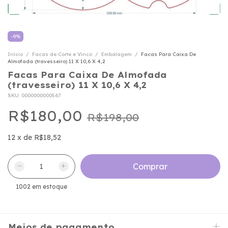
-
9
%
Início
/
Facas de Corte e Vinco
/
Embalagem
/
Facas Para Caixa De
Almofada (travesseiro) 11 X 10,6 X 4,2
Facas Para Caixa De Almofada
(travesseiro) 11 X 10,6 X 4,2
SKU:
0000000000567
R$180,00
R$198,00
12
x
de
R$18,52
1002
em estoque
Meios de pagamento